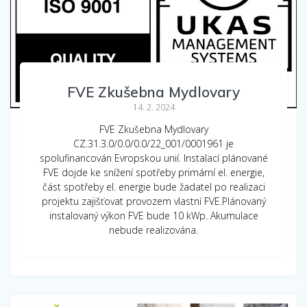
FVE Zkušebna Mydlovary
14. 2. 2024
FVE Zkušebna Mydlovary
CZ.31.3.0/0.0/0.0/22_001/0001961 je
spolufinancován Evropskou unií. Instalací plánované
FVE dojde ke snížení spotřeby primární el. energie,
část spotřeby el. energie bude žadatel po realizaci
projektu zajišťovat provozem vlastní FVE.Plánovaný
instalovaný výkon FVE bude 10 kWp. Akumulace
nebude realizována.