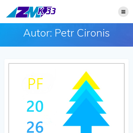
Přeskočit
na
obsah
Autor:
Petr Cironis